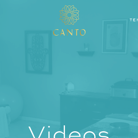
TE
Videos