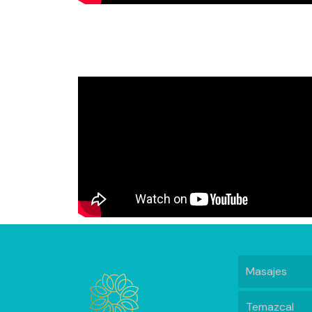
Masajes
Temazcal