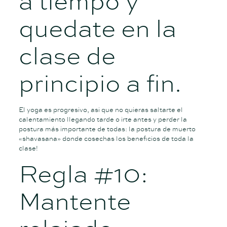
a tiempo y
quedate en la
clase de
principio a fin.
El yoga es progresivo, asi que no quieras saltarte el
calentamiento llegando tarde o irte antes y perder la
postura más importante de todas: la postura de muerto
«shavasana» donde cosechas los beneficios de toda la
clase!
Regla #10:
Mantente