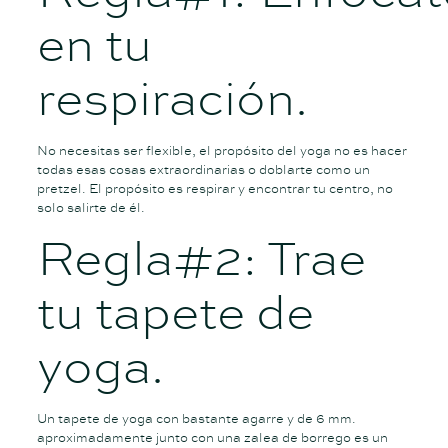
en tu
respiración.
No necesitas ser flexible, el propósito del yoga no es hacer
todas esas cosas extraordinarias o doblarte como un
pretzel. El propósito es respirar y encontrar tu centro, no
solo salirte de él.
Regla#2: Trae
tu tapete de
yoga.
Un tapete de yoga con bastante agarre y de 6 mm.
aproximadamente junto con una zalea de borrego es un