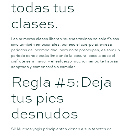
todas tus
clases.
Las primeras clases liberan muchas toxinas no solo físicas
sino también emocionales, por eso el cuerpo atraviesa
periodos de incomodidad, pero no te preocupes, es solo un
periodo donde estás limpiando la basura, poco a poco el
disfrute será mayor y el esfuerzo mucho menor, te habrás
adaptado y comenzarás a cambiar.
Regla #5:Deja
tus pies
desnudos
Si! Muchos yogis principiantes vienen a sus tapetes de