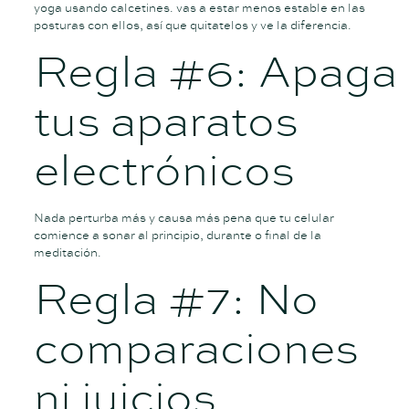
yoga usando calcetines. vas a estar menos estable en las
posturas con ellos, así que quitatelos y ve la diferencia.
Regla #6: Apaga
tus aparatos
electrónicos
Nada perturba más y causa más pena que tu celular
comience a sonar al principio, durante o final de la
meditación.
Regla #7: No
comparaciones
ni juicios.