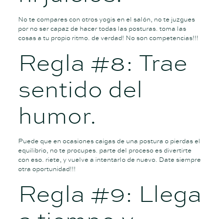
No te compares con otros yogis en el salón, no te juzgues
por no ser capaz de hacer todas las posturas. toma las
cosas a tu propio ritmo. de verdad! No son competencias!!!
Regla #8: Trae
sentido del
humor.
Puede que en ocasiones caigas de una postura o pierdas el
equilibrio, no te procupes. parte del proceso es divertirte
con eso. riete, y vuelve a intentarlo de nuevo. Date siempre
otra oportunidad!!!
Regla #9: Llega