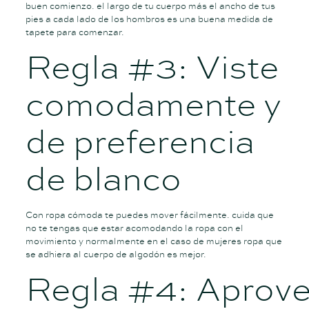
buen comienzo. el largo de tu cuerpo más el ancho de tus
pies a cada lado de los hombros es una buena medida de
tapete para comenzar.
Regla #3: Viste
comodamente y
de preferencia
de blanco
Con ropa cómoda te puedes mover fácilmente. cuida que
no te tengas que estar acomodando la ropa con el
movimiento y normalmente en el caso de mujeres ropa que
se adhiera al cuerpo de algodón es mejor.
Regla #4: Aprov