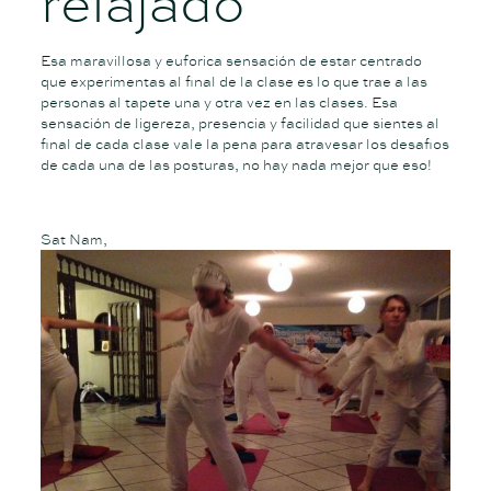
relajado
Esa maravillosa y euforica sensación de estar centrado
que experimentas al final de la clase es lo que trae a las
personas al tapete una y otra vez en las clases. Esa
sensación de ligereza, presencia y facilidad que sientes al
final de cada clase vale la pena para atravesar los desafios
de cada una de las posturas, no hay nada mejor que eso!
Sat Nam,